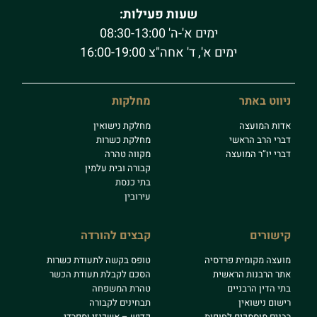
שעות פעילות:
ימים א'-ה' 08:30-13:00
ימים א', ד' אחה"צ 16:00-19:00
ניווט באתר
מחלקות
אדות המועצה
מחלקת נישואין
דברי הרב הראשי
מחלקת כשרות
דברי יו”ר המועצה
מקווה טהרה
קבורה ובית עלמין
בתי כנסת
עירובין
קישורים
קבצים להורדה
מועצה מקומית פרדסיה
טופס בקשה לתעודת כשרות
אתר הרבנות הראשית
הסכם לקבלת תעודת הכשר
בתי הדין הרבניים
טהרת המשפחה
רישום נישואין
תבחינים לקבורה
רבנים מוסמכים לחופות
קדיש – אשכנזי וספרדי