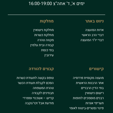
ימים א', ד' אחה"צ 16:00-19:00
ניווט באתר
מחלקות
אדות המועצה
מחלקת נישואין
דברי הרב הראשי
מחלקת כשרות
דברי יו”ר המועצה
מקווה טהרה
קבורה ובית עלמין
בתי כנסת
עירובין
קישורים
קבצים להורדה
מועצה מקומית פרדסיה
טופס בקשה לתעודת כשרות
אתר הרבנות הראשית
הסכם לקבלת תעודת הכשר
בתי הדין הרבניים
טהרת המשפחה
רישום נישואין
תבחינים לקבורה
רבנים מוסמכים לחופות
קדיש – אשכנזי וספרדי
תעריפי אגרות
מודעת אבל זכר/נקבה
פינוי נפטרים-ביטוח לאומי