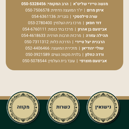
מנשה טיירי שליט"א | הרב המקומי:
050-5328456
איתן מרום
| יו"ר המועצה הדתית:
050-7506578
שרה פילפסקי |
גזברית:
054-6361136
דוד חסאן |
מרכז בית העלמין:
053-2780400
אבינועם בן אהרון |
מרכז בתי כנסת:
054-6760111
תהילה עזורה |
מרכזת תרבות תורנית:
054-4618633
הרבנית יעל טיירי |
הדרכת כלות:
050-7311312
שולי יהודיאן |
מזכירת המועצה:
052-4406466
ורדה כחלון |
בלנית מקווה נשים:
050-3921589
אבינועם מוצרפי |
עובד בית העלמין:
050-5078544