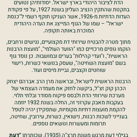
הדת לציבור היהודי בארץ ישראל. יסודותיהן נטועים
בתקנות שהתקין הנציב העליון בשנת 1927, על פי פקודת
העדות הדתיות מ-1926, אשר העניקו תוקף רשמי ל"כנסת
ישראל" – שמו של הגוף המייצג את העדה היהודית
המוכרת באותה תקופה.
מתוך מטרה להבטיח שירותי דת מקצועיים, נגישים ורחבים,
הוקמו גופים מרכזיים כמו "הוועד העולמי", "מועצת הרבנות
הראשית", ו"ועדי קהילות" בערים ובמושבות. כן נוסד גוף
בשם "מועצת השחיטה", שעסק בנושאי כשרות, רישוי
שוחטים וקצבים, גביית מיסים ועוד.
הרבנות הראשית לישראל, ובראשה מרן הרב אברהם יצחק
הכהן קוק זצ"ל, ביקשה לחזק את מעמדה העצמאי של
מערכת שירותי הדת ולבסס פיקוח מסודר ובלתי תלוי.
בעקבות מאבק עקרוני זה, החלה בשנת 1932 יוזמה
להקמת מועצות דתיות מקומיות, שתפקידן יהיה לטפל
בענייני לשכות רבנות, נישואין, כשרות, עירובין, שחיטה,
תרומות ומעשרות ונושאים נוספים.
בגילוי דעת מרגש משנת תרצ"ה (1935), שכותרתו
"דעת