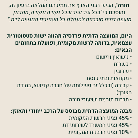
תורה",
הביעו רבני הארץ את תמיכתם המלאה ברעיון זה,
והוסכם כי
"בכל עיר ועיר ובכל נקודה ונקודה, תתכונן
מועצה דתית סוברנית להנהלת כל העניינים הנוגעים לדת."
היום, המועצה הדתית פרדסיה מהווה ישות סטטוטורית
עצמאית, בדומה לרשות מקומית, ופועלת בתחומים
הבאים:
• נישואין ורישום
• כשרות
• עירובין
• מקוואות ובתי כנסת
• קבורה (ובכלל זה פעילותה של חברה קדישא, במידת
הצורך)
• תרבות תורנית ושיעורי תורה
מבנה המועצה הדתית מבוסס על הרכב ייחודי ומאוזן:
• 45% נציגי הרשות המקומית
• 45% נציגי המשרד לשירותי דת
• 10% נציגי הרבנות המקומית